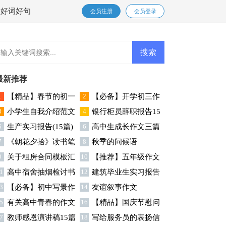
好词好句
会员注册
会员登录
最新推荐
1
【精品】春节的初一
2
【必备】开学初三作
3
小学生自我介绍范文
4
银行柜员辞职报告15
作文集锦九篇
文集合8篇
5
生产实习报告(15篇)
6
高中生成长作文三篇
汇编六篇
篇
7
《朝花夕拾》读书笔
8
秋季的问候语
9
关于租房合同模板汇
10
【推荐】五年级作文
记
1
高中宿舍抽烟检讨书
12
建筑毕业生实习报告
总5篇
合集七篇
3
【必备】初中写景作
14
友谊叙事作文
集合八篇
5
有关高中青春的作文
16
【精品】国庆节慰问
文4篇
7
教师感恩演讲稿15篇
18
写给服务员的表扬信
汇总七篇
信三篇