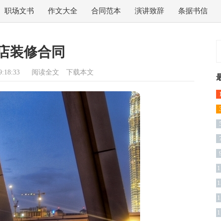
职场文书
作文大全
合同范本
演讲致辞
条据书信
店装修合同
:18:33
阅读全文
下载本文
1
1
1
1