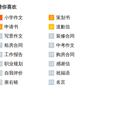
猜你喜欢
1
小学作文
2
策划书
3
申请书
4
道歉信
5
写景作文
6
装修合同
7
租房合同
8
中考作文
9
工作报告
10
购房合同
1
职业规划
12
感谢信
3
自我评价
14
祝福语
5
座右铭
16
名言