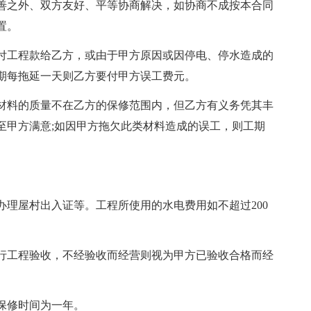
善之外、双方友好、平等协商解决，如协商不成按本合同
置。
付工程款给乙方，或由于甲方原因或因停电、停水造成的
期每拖延一天则乙方要付甲方误工费元。
材料的质量不在乙方的保修范围内，但乙方有义务凭其丰
至甲方满意;如因甲方拖欠此类材料造成的误工，则工期
理屋村出入证等。工程所使用的水电费用如不超过200
行工程验收，不经验收而经营则视为甲方已验收合格而经
保修时间为一年。