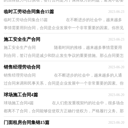
的法律效力与日俱增，签订合同是为了保障双方的利益，避免不必要
的争端。知道吗，写合同可是有方法的哦，下面是...
临时工劳动合同集合15篇
2023-06-23
临时工劳动合同集合15篇 在不断进步的社会中，越来越多
事情需要用到合同，合同是企业发展中一个非常重要的因素。你所见
过的合同是什么样的呢？以下是小编帮大家整...
施工安全生产合同
2023-06-23
施工安全生产合同 随着时间的推移，越来越多事情需要用
到合同，签订合同是减少和防止发生争议的重要措施。那么合同要怎
么拟定？想必这让大家都很苦恼吧，以下是小编...
销售经理劳动合同
2023-06-20
销售经理劳动合同 在不断进步的社会中，越来越多的人通
过合同来调和民事关系，合同是企业发展中一个非常重要的因素。你
知道合同的主要内容是什么吗？下面是小编精...
球场施工合同4篇
2023-06-20
球场施工合同4篇 在人们愈发重视契约的社会中，很多场合
都离不了合同，合同能够促使双方正确行使权力，严格履行义务。那
么制定合同书有什么需要注意的呢？下面是小...
门面租房合同集锦15篇
2023-06-20