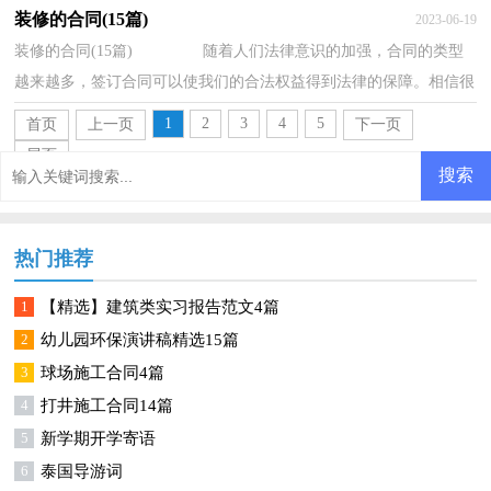
规范地承诺和履行合作。你知道合同的主要...
装修的合同(15篇)
2023-06-19
装修的合同(15篇) 随着人们法律意识的加强，合同的类型
越来越多，签订合同可以使我们的合法权益得到法律的保障。相信很
多朋友都对拟合同感到非常苦恼吧，下面是小...
1
2
3
4
5
首页
上一页
下一页
尾页
热门推荐
1
【精选】建筑类实习报告范文4篇
2
幼儿园环保演讲稿精选15篇
3
球场施工合同4篇
4
打井施工合同14篇
5
新学期开学寄语
6
泰国导游词