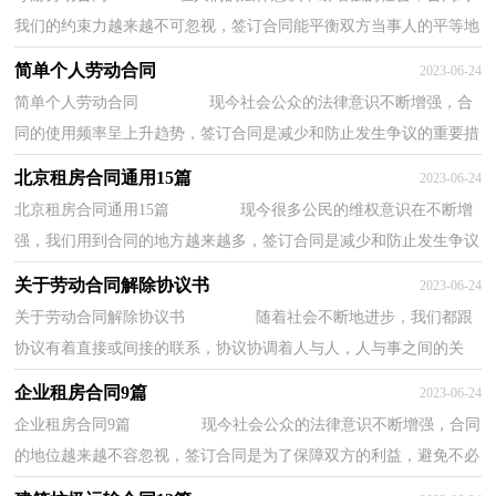
我们的约束力越来越不可忽视，签订合同能平衡双方当事人的平等地
位。拟定合同的注意事项有许多，你确定会写...
简单个人劳动合同
2023-06-24
简单个人劳动合同 现今社会公众的法律意识不断增强，合
同的使用频率呈上升趋势，签订合同是减少和防止发生争议的重要措
施。相信大家又在为写合同犯愁了吧，下面是...
北京租房合同通用15篇
2023-06-24
北京租房合同通用15篇 现今很多公民的维权意识在不断增
强，我们用到合同的地方越来越多，签订合同是减少和防止发生争议
的重要措施。你知道合同的主要内容是什么...
关于劳动合同解除协议书
2023-06-24
关于劳动合同解除协议书 随着社会不断地进步，我们都跟
协议有着直接或间接的联系，协议协调着人与人，人与事之间的关
系。我敢肯定，大部分人都对拟定协议很是头疼的...
企业租房合同9篇
2023-06-24
企业租房合同9篇 现今社会公众的法律意识不断增强，合同
的地位越来越不容忽视，签订合同是为了保障双方的利益，避免不必
要的争端。那么相关的合同到底怎么写呢？以...