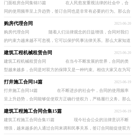
门面租房合同集锦15篇 在人民愈发重视法律的社会中，合
同的使用频率呈上升趋势，签订合同也是非常有必要的行为。那么合
同书的格式，你掌握了吗？下面是小编为大家收...
购房代理合同
2023-06-20
购房代理合同 随着人们法律观念的日益增强，合同对我们
的约束力越来越不可忽视，它可以保护民事法律关系。那么大家知道
合法的合同书怎么写吗？以下是小编精心整理...
建筑工程机械租赁合同
2023-06-20
建筑工程机械租赁合同 在当今不断发展的世界，合同的类
型越来越多，合同是对双方的保障又是一种约束。相信大家又在为写
合同犯愁了吧，下面是小编为大家整理的建筑...
打井施工合同14篇
2023-06-19
打井施工合同14篇 在不断进步的社会中，合同的使用频率
呈上升趋势，合同能够促使双方正确行使权力，严格履行义务。那么
相关的合同到底怎么写呢？以下是小编精心整理...
建筑工程施工合同合集15篇
2023-06-19
建筑工程施工合同合集15篇 现今社会公众的法律意识不断
增强，越来越多的人通过合同来调和民事关系，签订合同能促使双方