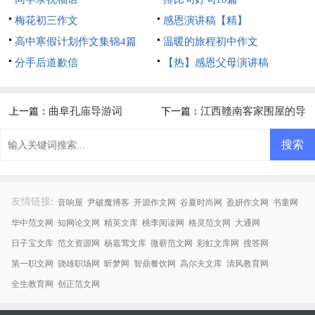
梅花初三作文
感恩演讲稿【精】
高中寒假计划作文集锦4篇
温暖的旅程初中作文
分手后道歉信
【热】感恩父母演讲稿
曲阜孔庙导游词
江西赣南客家围屋的导
上一篇：
下一篇：
游词
:
友情链接
音响屋
尹破魔博客
开源作文网
谷夏时尚网
盈妍作文网
书童网
华中范文网
知网论文网
精英文库
桃李阅读网
格灵范文网
大通网
日子宝文库
范文资源网
杨嘉莺文库
微蕲范文网
彩虹文库网
搜答网
第一职文网
骁雄职场网
昕梦网
智鼎餐饮网
高尔夫文库
清风教育网
全生教育网
创正范文网