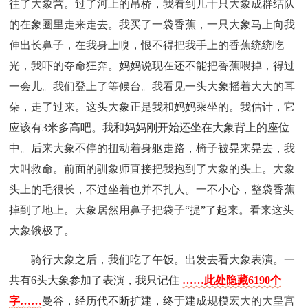
往了大象营。过了河上的吊桥，我看到几十只大象成群结队
的在象圈里走来走去。我买了一袋香蕉，一只大象马上向我
伸出长鼻子，在我身上嗅，恨不得把我手上的香蕉统统吃
光，我吓的夺命狂奔。妈妈说现在还不能把香蕉喂掉，得过
一会儿。我们登上了等候台。我看见一头大象摇着大大的耳
朵，走了过来。这头大象正是我和妈妈乘坐的。我估计，它
应该有3米多高吧。我和妈妈刚开始还坐在大象背上的座位
中。后来大象不停的扭动着身躯走路，椅子被晃来晃去，我
大叫救命。前面的驯象师直接把我抱到了大象的头上。大象
头上的毛很长，不过坐着也并不扎人。一不小心，整袋香蕉
掉到了地上。大象居然用鼻子把袋子“提”了起来。看来这头
大象饿极了。
骑行大象之后，我们吃了午饭。出发去看大象表演。一
共有6头大象参加了表演，我只记住
……此处隐藏6190个
字……
曼谷，经历代不断扩建，终于建成规模宏大的大皇宫