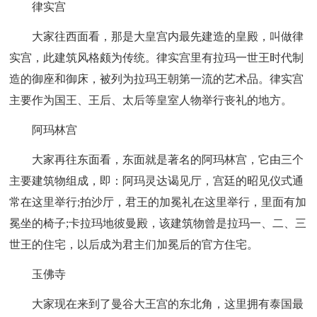
律实宫
大家往西面看，那是大皇宫内最先建造的皇殿，叫做律
实宫，此建筑风格颇为传统。律实宫里有拉玛一世王时代制
造的御座和御床，被列为拉玛王朝第一流的艺术品。律实宫
主要作为国王、王后、太后等皇室人物举行丧礼的地方。
阿玛林宫
大家再往东面看，东面就是著名的阿玛林宫，它由三个
主要建筑物组成，即：阿玛灵达谒见厅，宫廷的昭见仪式通
常在这里举行;拍沙厅，君王的加冕礼在这里举行，里面有加
冕坐的椅子;卡拉玛地彼曼殿，该建筑物曾是拉玛一、二、三
世王的住宅，以后成为君主们加冕后的官方住宅。
玉佛寺
大家现在来到了曼谷大王宫的东北角，这里拥有泰国最