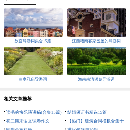
故宫导游词集合15篇
江西赣南客家围屋的导游词
曲阜孔庙导游词
海南南湾猴岛导游词
相关文章推荐
读书的快乐演讲稿(合集15篇)
结婚保证书精选15篇
初二期末语文试卷作文
【热门】建筑合同模板合集十
同学录祝福语
篇
排比句好句10篇