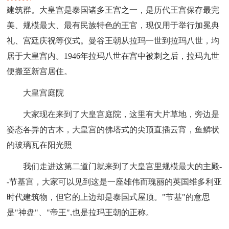
建筑群。大皇宫是泰国诸多王宫之一，是历代王宫保存最完
美、规模最大、最有民族特色的王官，现仅用于举行加冕典
礼、宫廷庆祝等仪式。曼谷王朝从拉玛一世到拉玛八世，均
居于大皇宫内。1946年拉玛八世在宫中被刺之后，拉玛九世
便搬至新宫居住。
大皇宫庭院
大家现在来到了大皇宫庭院，这里有大片草地，旁边是
姿态各异的古木，大皇宫的佛塔式的尖顶直插云宵，鱼鳞状
的玻璃瓦在阳光照
我们走进这第二道门就来到了大皇宫里规模最大的主殿-
-节基宫，大家可以见到这是一座雄伟而瑰丽的英国维多利亚
时代建筑物，但它的上边却是泰国式屋顶。"节基"的意思
是"神盘"、"帝王",也是拉玛王朝的正称。