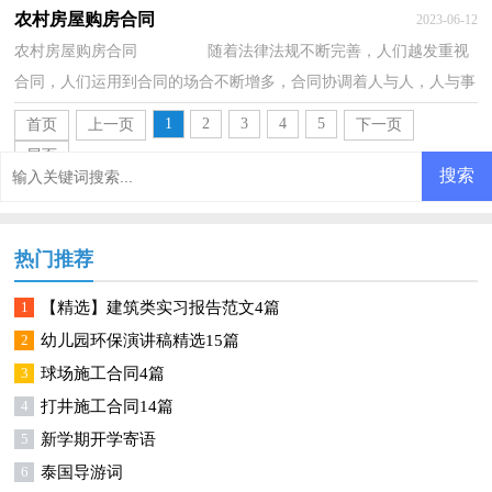
合同书怎么写吗？下面是小编为大家收集的代理...
农村房屋购房合同
2023-06-12
农村房屋购房合同 随着法律法规不断完善，人们越发重视
合同，人们运用到合同的场合不断增多，合同协调着人与人，人与事
之间的关系。那么大家知道合同的格式吗？下面是...
1
2
3
4
5
首页
上一页
下一页
尾页
热门推荐
1
【精选】建筑类实习报告范文4篇
2
幼儿园环保演讲稿精选15篇
3
球场施工合同4篇
4
打井施工合同14篇
5
新学期开学寄语
6
泰国导游词