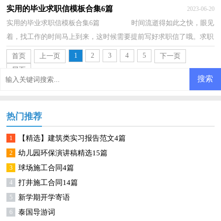
呢？以下是小编收集整理的化工求职信，供大家...
实用的毕业求职信模板合集6篇
2023-06-20
实用的毕业求职信模板合集6篇 时间流逝得如此之快，眼见
着，找工作的时间马上到来，这时候需要提前写好求职信了哦。求职
信怎么写才不会千篇一律呢？以下是小编收集...
1
2
3
4
5
首页
上一页
下一页
尾页
热门推荐
1
【精选】建筑类实习报告范文4篇
2
幼儿园环保演讲稿精选15篇
3
球场施工合同4篇
4
打井施工合同14篇
5
新学期开学寄语
6
泰国导游词