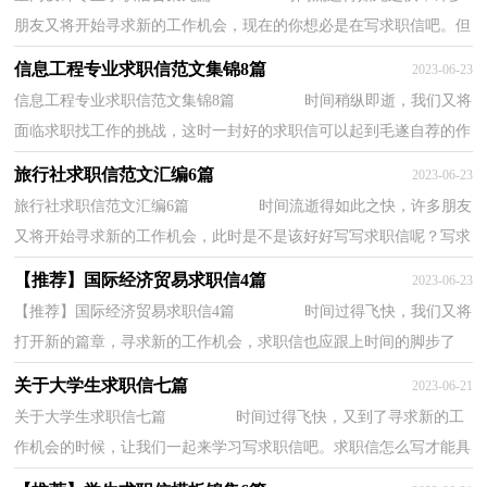
朋友又将开始寻求新的工作机会，现在的你想必是在写求职信吧。但
是怎么写才更能吸引眼球呢？以下是小编精心...
信息工程专业求职信范文集锦8篇
2023-06-23
信息工程专业求职信范文集锦8篇 时间稍纵即逝，我们又将
面临求职找工作的挑战，这时一封好的求职信可以起到毛遂自荐的作
用哦。相信许多人会觉得求职信很难写吧，...
旅行社求职信范文汇编6篇
2023-06-23
旅行社求职信范文汇编6篇 时间流逝得如此之快，许多朋友
又将开始寻求新的工作机会，此时是不是该好好写写求职信呢？写求
职信需要注意哪些问题呢？以下是小编收集整...
【推荐】国际经济贸易求职信4篇
2023-06-23
【推荐】国际经济贸易求职信4篇 时间过得飞快，我们又将
打开新的篇章，寻求新的工作机会，求职信也应跟上时间的脚步了
哦。写求职信需要注意哪些问题呢？以下是小编...
关于大学生求职信七篇
2023-06-21
关于大学生求职信七篇 时间过得飞快，又到了寻求新的工
作机会的时候，让我们一起来学习写求职信吧。求职信怎么写才能具
有特色？以下是小编为大家整理的大学生求职...