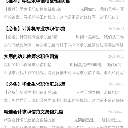
【推荐】学生求职信模板锦集6篇
2023-06-21
【推荐】学生求职信模板锦集6篇 光阴如水，我们又将打开
新的篇章，寻求新的工作机会，这时是不是该好好写一封求职信了
呢？但是怎么写才更能吸引眼球呢？下面是小编帮...
【必备】计算机专业求职信3篇
2023-06-21
【必备】计算机专业求职信3篇 时间一晃而过，我们找工作
的时间就要到来，你的求职信写好了吗？写求职信需要注意哪些问题
呢？下面是小编精心整理的计算机专业求职信3...
实用的幼儿教师求职信四篇
2023-06-20
实用的幼儿教师求职信四篇 时间真是转瞬即逝，我们又将
面临求职找工作的挑战，是时候抽出时间写求职信了哦。那么如何写
求职信才简练、明确呢？下面是小编为大家收...
【必备】毕业生求职信汇总6篇
2023-06-20
【必备】毕业生求职信汇总6篇 人生天地之间，若白驹过
隙，忽然而已，我们又将面临求职找工作的挑战，这时是不是该好好
写一封求职信了呢？相信许多人会觉得求职信很难...
精选会计求职信范文集锦九篇
2023-06-20
精选会计求职信范文集锦九篇 光阴的迅速，一眨眼就过去