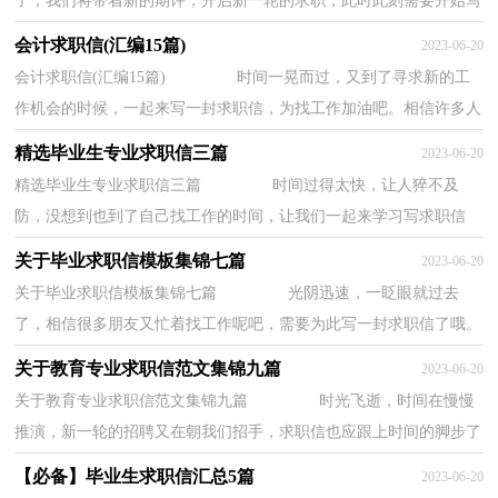
了，我们将带着新的期许，开启新一轮的求职，此时此刻需要开始写
求职信了哦。相信写求职信是一个让许多人都头...
会计求职信(汇编15篇)
2023-06-20
会计求职信(汇编15篇) 时间一晃而过，又到了寻求新的工
作机会的时候，一起来写一封求职信，为找工作加油吧。相信许多人
会觉得求职信很难写吧，下面是小编帮大家整理...
精选毕业生专业求职信三篇
2023-06-20
精选毕业生专业求职信三篇 时间过得太快，让人猝不及
防，没想到也到了自己找工作的时间，让我们一起来学习写求职信
吧。那么优秀的求职信都是怎么写的呢？以下是小编...
关于毕业求职信模板集锦七篇
2023-06-20
关于毕业求职信模板集锦七篇 光阴迅速，一眨眼就过去
了，相信很多朋友又忙着找工作呢吧，需要为此写一封求职信了哦。
那么优秀的求职信都是怎么写的呢？以下是小编整...
关于教育专业求职信范文集锦九篇
2023-06-20
关于教育专业求职信范文集锦九篇 时光飞逝，时间在慢慢
推演，新一轮的招聘又在朝我们招手，求职信也应跟上时间的脚步了
哦。写求职信需要注意哪些问题呢？以下是小编...
【必备】毕业生求职信汇总5篇
2023-06-20