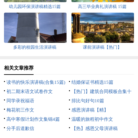
幼儿园环保演讲稿精选15篇
高三毕业典礼演讲稿 15篇
多彩的校园生活演讲稿
课前演讲稿【热门】
相关文章推荐
读书的快乐演讲稿(合集15篇)
结婚保证书精选15篇
初二期末语文试卷作文
【热门】建筑合同模板合集十
同学录祝福语
篇
排比句好句10篇
梅花初三作文
感恩演讲稿【精】
高中寒假计划作文集锦4篇
温暖的旅程初中作文
分手后道歉信
【热】感恩父母演讲稿