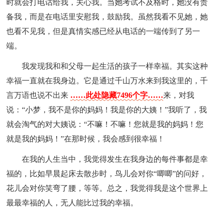
时就会打电话给我，关心我。当她考试不及格时，她没有责
备我，而是在电话里安慰我，鼓励我。虽然我看不见她，她
也看不见我，但是真情实感已经从电话的一端传到了另一
端。
我发现我和和父母一起生活的孩子一样幸福。其实这种
幸福一直就在我身边。它是通过千山万水来到我这里的，千
言万语也说不出来
……此处隐藏7496个字……
来，对我
说：“小梦，我不是你的妈妈！我是你的大姨！”我听了，我
就会淘气的对大姨说：“不嘛！不嘛！您就是我的妈妈！您
就是我的妈妈！”在那时候，我会感到很幸福！
在我的人生当中，我觉得发生在我身边的每件事都是幸
福的，比如早晨起床去散步时，鸟儿会对你“唧唧”的问好，
花儿会对你笑弯了腰，等等。总之，我觉得我是这个世界上
最最幸福的人，无人能比过我的幸福。