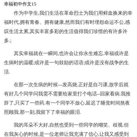
幸福初中作文15
作为中学生,我们生活在革命烈士为我们用鲜血换来的幸
福时代,拥有青春、拥有健康,然而我们有时埋怨命运不公,感
叹生活太累,其实丰富多彩的生活值得我们珍惜的有许多许
多.;
其实幸福就在一瞬间,也许会让你永生难忘.幸福或许是
生病时的温暖;或许是一句鼓励的话语;或许是没有战争的生
活.
在那一次生病的时候---发高烧.正好是自习课,放学后就
有好几个同学问我需不需要给家里打个电话--回家看病.我推
辞了,只买了一些药.有一个同学不放心,延迟了睡觉时间熬夜
照顾我.那一刻,我留下了幸福的眼泪.
我的耳朵不大好,自然也受到一些同学的嘲笑、歧视.但
在我灰心的时候,是一位老师让我充满了信心,让我又感受到