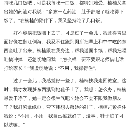
持吃几口饭吧，可是我每吃一口饭，都特别难受。楠楠又拿
出她的药油对我说：“多擦一点药油，肚子舒服了就吃得下
饭了。”在楠楠的陪伴下，我又坚持吃了几口饭。
好不容易把饭咽下去了。可是过了一会儿，我觉得胃里
面好像在翻江倒海。我忍不住跑到厕所把早上和中午吃的东
西全吐了出来。楠楠跟在我身边，帮我递面巾纸，帮我把呕
吐物冲掉，还急切地问我：“怎么样，要不要跟老师借电话
打给家长？”我虚弱地说：“不用，我撑得住”。
过了一会儿，我感觉好一些了。楠楠扶我走回教室。这
时，我才发现脏东西溅到她鞋子上了。我想：怎么办，楠楠
最爱干净了，她一定会很生气吧？她会不会不跟我做朋友
了？我赶紧拿纸巾，弯下腰想去擦她的鞋子。楠楠赶紧拦住
我说：“不用，不用，我自己擦就好了，没事，鞋子脏了可
以洗嘛。”