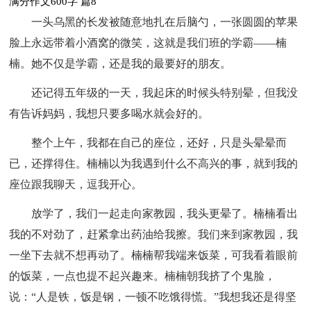
满分作文600字 篇8
一头乌黑的长发被随意地扎在后脑勺，一张圆圆的苹果
脸上永远带着小酒窝的微笑，这就是我们班的学霸——楠
楠。她不仅是学霸，还是我的最要好的朋友。
还记得五年级的一天，我起床的时候头特别晕，但我没
有告诉妈妈，我想只要多喝水就会好的。
整个上午，我都在自己的座位，还好，只是头晕晕而
已，还撑得住。楠楠以为我遇到什么不高兴的事，就到我的
座位跟我聊天，逗我开心。
放学了，我们一起走向家教园，我头更晕了。楠楠看出
我的不对劲了，赶紧拿出药油给我擦。我们来到家教园，我
一坐下去就不想再动了。楠楠帮我端来饭菜，可我看着眼前
的饭菜，一点也提不起兴趣来。楠楠朝我挤了个鬼脸，
说：“人是铁，饭是钢，一顿不吃饿得慌。”我想我还是得坚