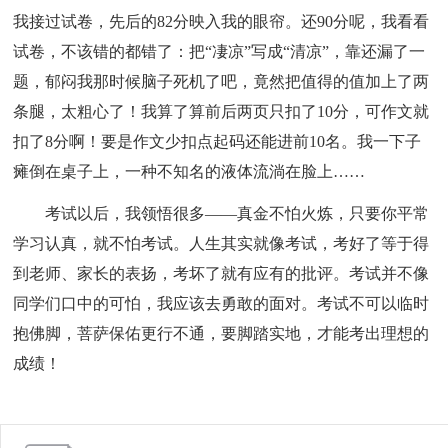
我接过试卷，先后的82分映入我的眼帘。还90分呢，我看看
试卷，不该错的都错了：把“凄凉”写成“清凉”，靠还漏了一
题，郁闷我那时候脑子死机了吧，竟然把值得的值加上了两
条腿，太粗心了！我算了算前后两页只扣了10分，可作文就
扣了8分啊！要是作文少扣点起码还能进前10名。我一下子
瘫倒在桌子上，一种不知名的液体流淌在脸上……
考试以后，我领悟很多——真金不怕火炼，只要你平常
学习认真，就不怕考试。人生其实就像考试，考好了等于得
到老师、家长的表扬，考坏了就有应有的批评。考试并不像
同学们口中的可怕，我应该去勇敢的面对。考试不可以临时
抱佛脚，菩萨保佑更行不通，要脚踏实地，才能考出理想的
成绩！