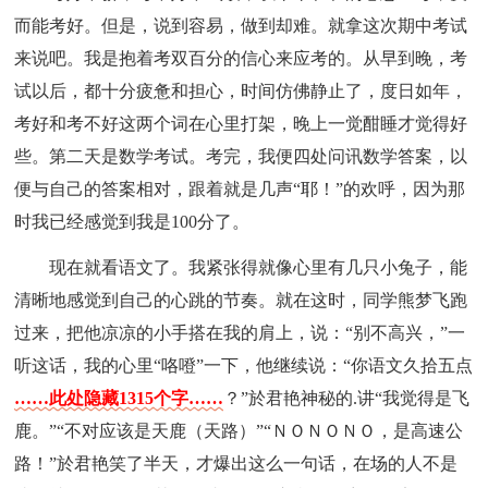
而能考好。但是，说到容易，做到却难。就拿这次期中考试
来说吧。我是抱着考双百分的信心来应考的。从早到晚，考
试以后，都十分疲惫和担心，时间仿佛静止了，度日如年，
考好和考不好这两个词在心里打架，晚上一觉酣睡才觉得好
些。第二天是数学考试。考完，我便四处问讯数学答案，以
便与自己的答案相对，跟着就是几声“耶！”的欢呼，因为那
时我已经感觉到我是100分了。
现在就看语文了。我紧张得就像心里有几只小兔子，能
清晰地感觉到自己的心跳的节奏。就在这时，同学熊梦飞跑
过来，把他凉凉的小手搭在我的肩上，说：“别不高兴，”一
听这话，我的心里“咯噔”一下，他继续说：“你语文久拾五点
……此处隐藏1315个字……
？”於君艳神秘的.讲“我觉得是飞
鹿。”“不对应该是天鹿（天路）”“ＮＯＮＯＮＯ，是高速公
路！”於君艳笑了半天，才爆出这么一句话，在场的人不是