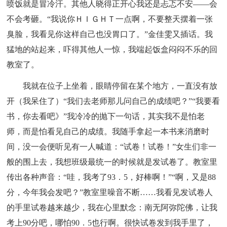
喷饭就是冒冷汗。其他人晓得正开心我还是忐忑不安——会
不会考砸。“我说你ＨＩＧＨＴ一点啊，不要整天摆着一张
臭脸，我看见你这样自己也没胃口了。”金佳雯又插话。我
猛地的站起来，吓得其他人一惊，我端起饭盒闷闷不乐的回
教室了。
我就在位子上坐着，眼睛停留在某个地方，一直没有放
开（我呆住了）“我们去老师那儿问自己的成绩吧？”“我要看
书，你去看吧》”我冷冷的抛下一句话，其实我不是怕老
师，而是怕看见自己的成绩。我随手拿起一本书来消磨时
间，没一会便听见有一人喊道：“试卷！试卷！”女生们非一
般的围上去，我想班级最统一的时候就是发试卷了。教室里
传出各种声音：“哇，我考了93．5，好棒啊！”“啊，又是88
分，今年我会发吧？”教室里噪音不断……我看见发试卷人
的手里试卷越来越少，我在心里默念：南无阿弥陀佛，让我
考上90分吧，哪怕90．5也行啊。很快试卷发到我手里了，