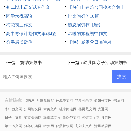
初二期末语文试卷作文
【热门】建筑合同模板合集十
同学录祝福语
篇
排比句好句10篇
梅花初三作文
感恩演讲稿【精】
高中寒假计划作文集锦4篇
温暖的旅程初中作文
分手后道歉信
【热】感恩父母演讲稿
赞助策划书
幼儿园亲子活动策划书
上一篇：
下一篇：
:
友情链接
音响屋
尹破魔博客
开源作文网
谷夏时尚网
盈妍作文网
书童网
华中范文网
知网论文网
精英文库
桃李阅读网
格灵范文网
大通网
日子宝文库
范文资源网
杨嘉莺文库
微蕲范文网
彩虹文库网
搜答网
第一职文网
骁雄职场网
昕梦网
智鼎餐饮网
高尔夫文库
清风教育网