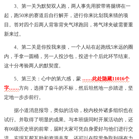
3、第一关为默契双人跑，两人事先用胶带将腿绑在一
起，跑50米的赛道后自行解开，进行你来比划我来猜的项
目。答对四个后两人背靠背夹气球跑回，将气球夹破需要重
新来过。
4、第二关是你投我来接，一个人站在起跑线5米远的圈
内，手拿一圆桶，另一人投沙包，投进十个后此环节结束。
这十分考验两人的默契度。
5、第三关：心中的第六感，蒙
……此处隐藏11016个
字……
方向，选择了奋斗的不标，然后坦然地一步踏进，坚
定地一步步前行。
据小道消息报导，类似的活动，校内校外诸多组织也在
试行。并取得了明显的成果。与本班级同时开展活动的，还
有06级历史班的前辈，届时大家可凭自身爱好与他们进行交
流，实现互帮互助和资源共享，还可以在院里争取到强有力