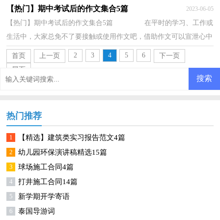
小学作文、中学作文、大学作文（论文）。一篇...
【热门】期中考试后的作文集合5篇
2023-06-05
【热门】期中考试后的作文集合5篇 在平时的学习、工作或
生活中，大家总免不了要接触或使用作文吧，借助作文可以宣泄心中
的情感，调节自己的心情。一篇什么样的作...
2
3
4
5
6
首页
上一页
下一页
尾页
热门推荐
1
【精选】建筑类实习报告范文4篇
2
幼儿园环保演讲稿精选15篇
3
球场施工合同4篇
4
打井施工合同14篇
5
新学期开学寄语
6
泰国导游词